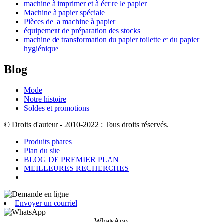
machine à imprimer et à écrire le papier
Machine à papier spéciale
Pièces de la machine à papier
équipement de préparation des stocks
machine de transformation du papier toilette et du papier
hygiénique
Blog
Mode
Notre histoire
Soldes et promotions
© Droits d'auteur - 2010-2022 : Tous droits réservés.
Produits phares
Plan du site
BLOG DE PREMIER PLAN
MEILLEURES RECHERCHES
Envoyer un courriel
WhatsApp