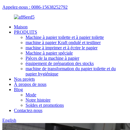
Appelez-nous : 0086-15638252792
Maison
PRODUITS
Machine à papier toilette et à papier toilette
machine à papier Kraft ondulé et testliner
machine à imprimer et à écrire le papier
Machine à papier spéciale
Pièces de la machine à papier
équipement de préparation des stocks
machine de transformation du papier toilette et du
papier hygiénique
Nos projets
À propos de nous
Blog
Mode
Notre histoire
Soldes et promotions
Contactez-nous
English