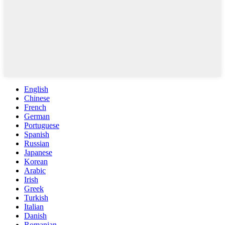
English
Chinese
French
German
Portuguese
Spanish
Russian
Japanese
Korean
Arabic
Irish
Greek
Turkish
Italian
Danish
Romanian