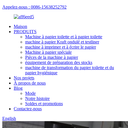
Appelez-nous : 0086-15638252792
Maison
PRODUITS
Machine à papier toilette et à papier toilette
machine à papier Kraft ondulé et testliner
machine à imprimer et à écrire le papier
Machine à papier spéciale
Pièces de la machine à papier
équipement de préparation des stocks
machine de transformation du papier toilette et du
papier hygiénique
Nos projets
À propos de nous
Blog
Mode
Notre histoire
Soldes et promotions
Contactez-nous
English