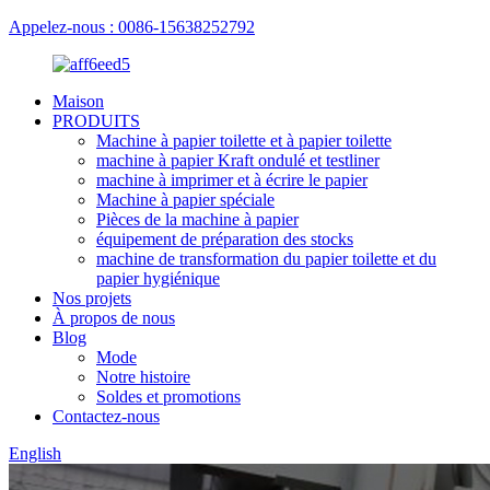
Appelez-nous : 0086-15638252792
Maison
PRODUITS
Machine à papier toilette et à papier toilette
machine à papier Kraft ondulé et testliner
machine à imprimer et à écrire le papier
Machine à papier spéciale
Pièces de la machine à papier
équipement de préparation des stocks
machine de transformation du papier toilette et du
papier hygiénique
Nos projets
À propos de nous
Blog
Mode
Notre histoire
Soldes et promotions
Contactez-nous
English