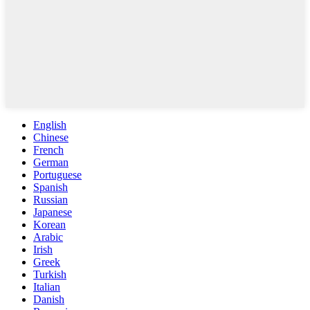
English
Chinese
French
German
Portuguese
Spanish
Russian
Japanese
Korean
Arabic
Irish
Greek
Turkish
Italian
Danish